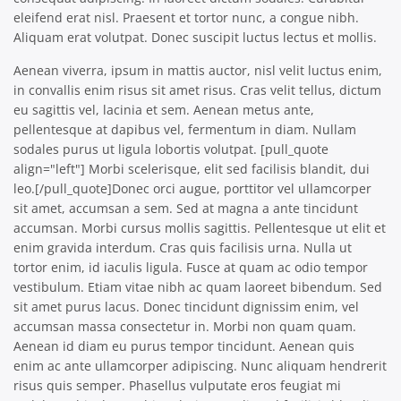
eleifend erat nisl. Praesent et tortor nunc, a congue nibh.
Aliquam erat volutpat. Donec suscipit luctus lectus et mollis.
Aenean viverra, ipsum in mattis auctor, nisl velit luctus enim,
in convallis enim risus sit amet risus. Cras velit tellus, dictum
eu sagittis vel, lacinia et sem. Aenean metus ante,
pellentesque at dapibus vel, fermentum in diam. Nullam
sodales purus ut ligula lobortis volutpat. [pull_quote
align="left"] Morbi scelerisque, elit sed facilisis blandit, dui
leo.[/pull_quote]Donec orci augue, porttitor vel ullamcorper
sit amet, accumsan a sem. Sed at magna a ante tincidunt
accumsan. Morbi cursus mollis sagittis. Pellentesque ut elit et
enim gravida interdum. Cras quis facilisis urna. Nulla ut
tortor enim, id iaculis ligula. Fusce at quam ac odio tempor
vestibulum. Etiam vitae nibh ac quam laoreet bibendum. Sed
sit amet purus lacus. Donec tincidunt dignissim enim, vel
accumsan massa consectetur in. Morbi non quam quam.
Aenean id diam eu purus tempor tincidunt. Aenean quis
enim ac ante ullamcorper adipiscing. Nunc aliquam hendrerit
risus quis semper. Phasellus vulputate eros feugiat mi