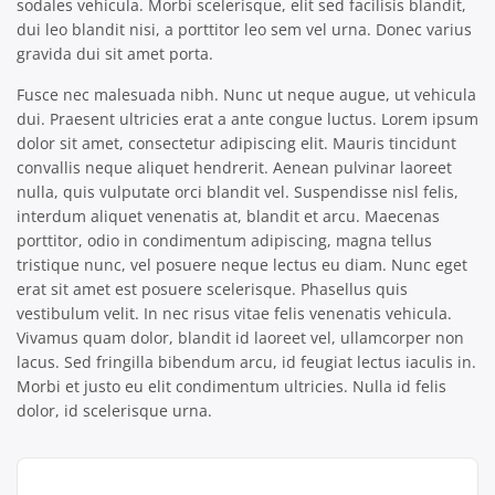
sodales vehicula. Morbi scelerisque, elit sed facilisis blandit,
dui leo blandit nisi, a porttitor leo sem vel urna. Donec varius
gravida dui sit amet porta.
Fusce nec malesuada nibh. Nunc ut neque augue, ut vehicula
dui. Praesent ultricies erat a ante congue luctus. Lorem ipsum
dolor sit amet, consectetur adipiscing elit. Mauris tincidunt
convallis neque aliquet hendrerit. Aenean pulvinar laoreet
nulla, quis vulputate orci blandit vel. Suspendisse nisl felis,
interdum aliquet venenatis at, blandit et arcu. Maecenas
porttitor, odio in condimentum adipiscing, magna tellus
tristique nunc, vel posuere neque lectus eu diam. Nunc eget
erat sit amet est posuere scelerisque. Phasellus quis
vestibulum velit. In nec risus vitae felis venenatis vehicula.
Vivamus quam dolor, blandit id laoreet vel, ullamcorper non
lacus. Sed fringilla bibendum arcu, id feugiat lectus iaculis in.
Morbi et justo eu elit condimentum ultricies. Nulla id felis
dolor, id scelerisque urna.