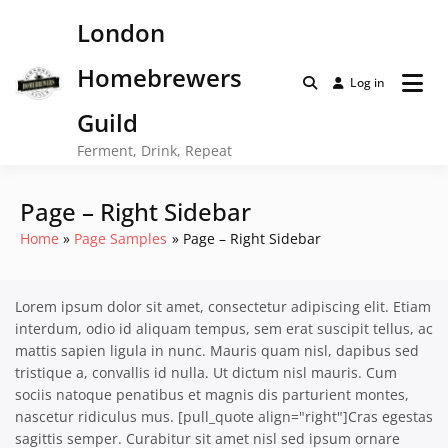
Skip
London
to
content
Homebrewers
Log in
Guild
Ferment, Drink, Repeat
Page – Right Sidebar
Home
Page Samples
Page – Right Sidebar
Lorem ipsum dolor sit amet, consectetur adipiscing elit. Etiam
interdum, odio id aliquam tempus, sem erat suscipit tellus, ac
mattis sapien ligula in nunc. Mauris quam nisl, dapibus sed
tristique a, convallis id nulla. Ut dictum nisl mauris. Cum
sociis natoque penatibus et magnis dis parturient montes,
nascetur ridiculus mus. [pull_quote align="right"]Cras egestas
sagittis semper. Curabitur sit amet nisl sed ipsum ornare