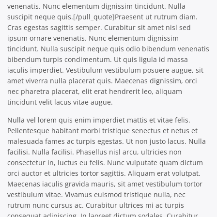
venenatis. Nunc elementum dignissim tincidunt. Nulla
suscipit neque quis.[/pull_quote]Praesent ut rutrum diam.
Cras egestas sagittis semper. Curabitur sit amet nisl sed
ipsum ornare venenatis. Nunc elementum dignissim
tincidunt. Nulla suscipit neque quis odio bibendum venenatis
bibendum turpis condimentum. Ut quis ligula id massa
iaculis imperdiet. Vestibulum vestibulum posuere augue, sit
amet viverra nulla placerat quis. Maecenas dignissim, orci
nec pharetra placerat, elit erat hendrerit leo, aliquam
tincidunt velit lacus vitae augue.
Nulla vel lorem quis enim imperdiet mattis et vitae felis.
Pellentesque habitant morbi tristique senectus et netus et
malesuada fames ac turpis egestas. Ut non justo lacus. Nulla
facilisi. Nulla facilisi. Phasellus nisl arcu, ultricies non
consectetur in, luctus eu felis. Nunc vulputate quam dictum
orci auctor et ultricies tortor sagittis. Aliquam erat volutpat.
Maecenas iaculis gravida mauris, sit amet vestibulum tortor
vestibulum vitae. Vivamus euismod tristique nulla, nec
rutrum nunc cursus ac. Curabitur ultrices mi ac turpis
consequat adipiscing. In laoreet dictum sodales. Curabitur